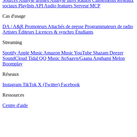
Sources
Analyse artistes
Analyse titres
Radios
Classements
Réseaux
sociaux
Playlists
API
Audio features
Serveur MCP
Cas d'usage
DA / A&R
Promoteurs
Attachés de presse
Programmateurs de radio
Artistes
Éditeurs
Licences & synchro
Étudiants
Streaming
Spotify
Apple Music
Amazon Music
YouTube
Shazam
Deezer
SoundCloud
Tidal
QQ Music
JioSaavn/Gaana
Anghami
Melon
Boomplay
Réseaux
Instagram
TikTok
X (Twitter)
Facebook
Ressources
Centre d'aide