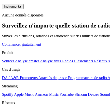
Instrumental
Aucune donnée disponible.
Surveillez n'importe quelle station de radi
Suivez les diffusions, rotations et l'audience sur des milliers de statio
Commencer gratuitement
Produit
Sources
Analyse artistes
Analyse titres
Radios
Classements
Réseaux s
Cas d'usage
DA / A&R
Promoteurs
Attachés de presse
Programmateurs de radio
A
Streaming
Spotify
Apple Music
Amazon Music
YouTube
Shazam
Deezer
Sound
Réseaux