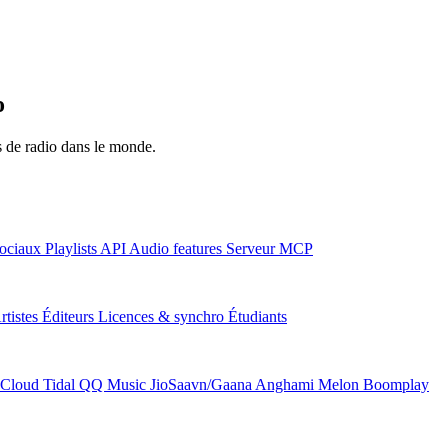
o
ns de radio dans le monde.
ociaux
Playlists
API
Audio features
Serveur MCP
rtistes
Éditeurs
Licences & synchro
Étudiants
Cloud
Tidal
QQ Music
JioSaavn/Gaana
Anghami
Melon
Boomplay