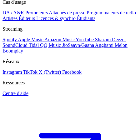
Cas d'usage
DA / A&R
Promoteurs
Attachés de presse
Programmateurs de radio
Artistes
Éditeurs
Licences & synchro
Étudiants
Streaming
Spotify
Apple Music
Amazon Music
YouTube
Shazam
Deezer
SoundCloud
Tidal
QQ Music
JioSaavn/Gaana
Anghami
Melon
Boomplay
Réseaux
Instagram
TikTok
X (Twitter)
Facebook
Ressources
Centre d'aide