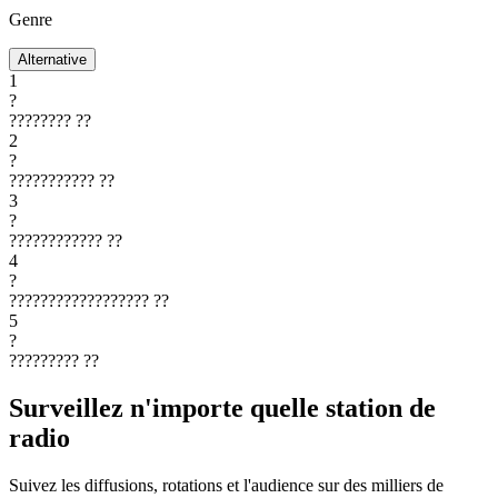
Genre
Alternative
1
?
????????
??
2
?
???????????
??
3
?
????????????
??
4
?
??????????????????
??
5
?
?????????
??
Surveillez n'importe quelle station de
radio
Suivez les diffusions, rotations et l'audience sur des milliers de