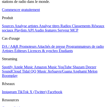
stations de radio dans le monde.
Commencer gratuitement
Produit
Sources
Analyse artistes
Analyse titres
Radios
Classements
Réseaux
sociaux
Playlists
API
Audio features
Serveur MCP
Cas d'usage
DA / A&R
Promoteurs
Attachés de presse
Programmateurs de radio
Artistes
Éditeurs
Licences & synchro
Étudiants
Streaming
Spotify
Apple Music
Amazon Music
YouTube
Shazam
Deezer
SoundCloud
Tidal
QQ Music
JioSaavn/Gaana
Anghami
Melon
Boomplay
Réseaux
Instagram
TikTok
X (Twitter)
Facebook
Ressources