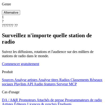
Genre
Alternative
1
?
???????
??
Surveillez n'importe quelle station de
radio
Suivez les diffusions, rotations et l'audience sur des milliers de
stations de radio dans le monde.
Commencer gratuitement
Produit
Sources
Analyse artistes
Analyse titres
Radios
Classements
Réseaux
sociaux
Playlists
API
Audio features
Serveur MCP
Cas d'usage
DA / A&R
Promoteurs
Attachés de presse
Programmateurs de radio
Artistes
Éditeurs
Licences & synchro
Étudiants