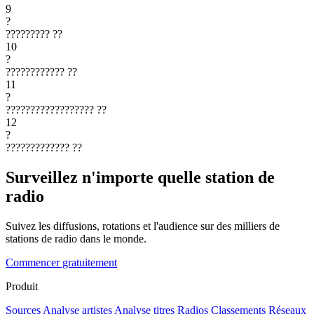
9
?
?????????
??
10
?
????????????
??
11
?
??????????????????
??
12
?
?????????????
??
Surveillez n'importe quelle station de
radio
Suivez les diffusions, rotations et l'audience sur des milliers de
stations de radio dans le monde.
Commencer gratuitement
Produit
Sources
Analyse artistes
Analyse titres
Radios
Classements
Réseaux