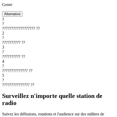
Genre
Alternative
1
?
??????????????????
??
2
?
??????????
??
3
?
??????????
??
4
?
??????????????
??
5
?
???????????????
??
Surveillez n'importe quelle station de
radio
Suivez les diffusions, rotations et l'audience sur des milliers de