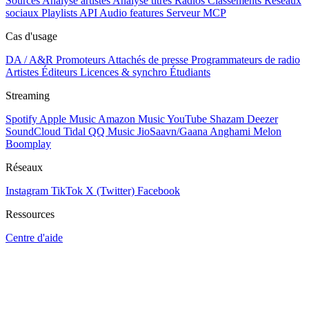
Sources
Analyse artistes
Analyse titres
Radios
Classements
Réseaux
sociaux
Playlists
API
Audio features
Serveur MCP
Cas d'usage
DA / A&R
Promoteurs
Attachés de presse
Programmateurs de radio
Artistes
Éditeurs
Licences & synchro
Étudiants
Streaming
Spotify
Apple Music
Amazon Music
YouTube
Shazam
Deezer
SoundCloud
Tidal
QQ Music
JioSaavn/Gaana
Anghami
Melon
Boomplay
Réseaux
Instagram
TikTok
X (Twitter)
Facebook
Ressources
Centre d'aide