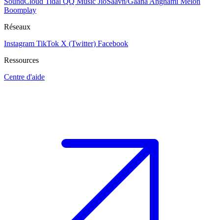
SoundCloud
Tidal
QQ Music
JioSaavn/Gaana
Anghami
Melon
Boomplay
Réseaux
Instagram
TikTok
X (Twitter)
Facebook
Ressources
Centre d'aide