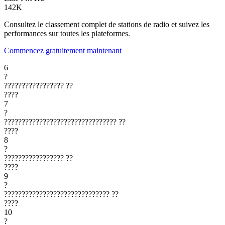
142K
Consultez le classement complet de stations de radio et suivez les
performances sur toutes les plateformes.
Commencez gratuitement maintenant
6
?
?????????????????
??
????
7
?
????????????????????????????????
??
????
8
?
?????????????????
??
????
9
?
??????????????????????????????
??
????
10
?