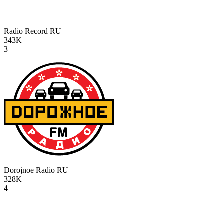
Radio Record
RU
343K
3
Dorojnoe Radio
RU
328K
4