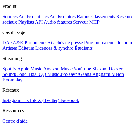
Produit
Sources
Analyse artistes
Analyse titres
Radios
Classements
Réseaux
sociaux
Playlists
API
Audio features
Serveur MCP
Cas d'usage
DA / A&R
Promoteurs
Attachés de presse
Programmateurs de radio
Artistes
Éditeurs
Licences & synchro
Étudiants
Streaming
Spotify
Apple Music
Amazon Music
YouTube
Shazam
Deezer
SoundCloud
Tidal
QQ Music
JioSaavn/Gaana
Anghami
Melon
Boomplay
Réseaux
Instagram
TikTok
X (Twitter)
Facebook
Ressources
Centre d'aide