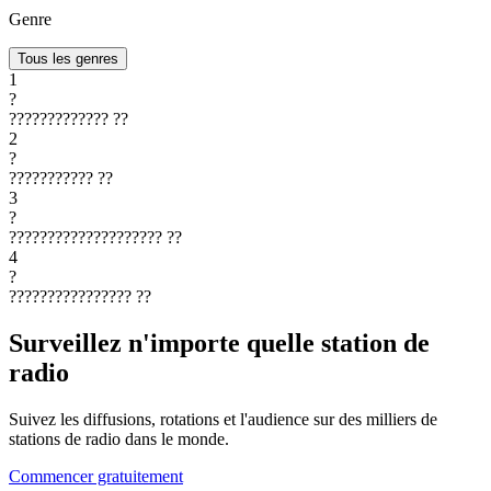
Genre
Tous les genres
1
?
?????????????
??
2
?
???????????
??
3
?
????????????????????
??
4
?
????????????????
??
Surveillez n'importe quelle station de
radio
Suivez les diffusions, rotations et l'audience sur des milliers de
stations de radio dans le monde.
Commencer gratuitement