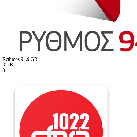
Rythmos 94.9
GR
312K
3