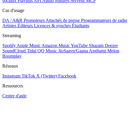
sociaux
Playlists
API
Audio features
Serveur MCP
Cas d'usage
DA / A&R
Promoteurs
Attachés de presse
Programmateurs de radio
Artistes
Éditeurs
Licences & synchro
Étudiants
Streaming
Spotify
Apple Music
Amazon Music
YouTube
Shazam
Deezer
SoundCloud
Tidal
QQ Music
JioSaavn/Gaana
Anghami
Melon
Boomplay
Réseaux
Instagram
TikTok
X (Twitter)
Facebook
Ressources
Centre d'aide