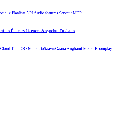
ociaux
Playlists
API
Audio features
Serveur MCP
rtistes
Éditeurs
Licences & synchro
Étudiants
Cloud
Tidal
QQ Music
JioSaavn/Gaana
Anghami
Melon
Boomplay