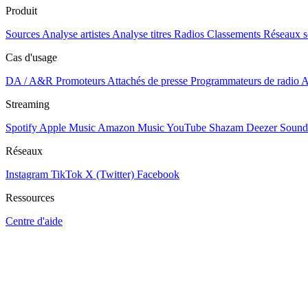
Produit
Sources
Analyse artistes
Analyse titres
Radios
Classements
Réseaux s
Cas d'usage
DA / A&R
Promoteurs
Attachés de presse
Programmateurs de radio
A
Streaming
Spotify
Apple Music
Amazon Music
YouTube
Shazam
Deezer
Sound
Réseaux
Instagram
TikTok
X (Twitter)
Facebook
Ressources
Centre d'aide