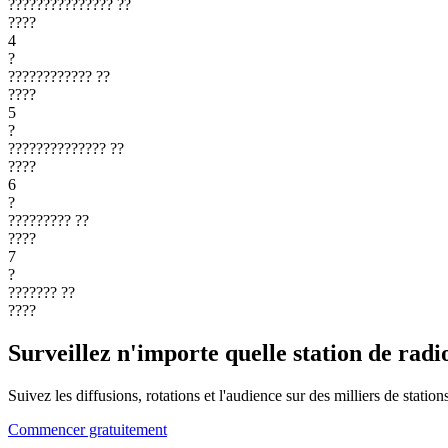
???????????????
??
????
4
?
????????????
??
????
5
?
??????????????
??
????
6
?
?????????
??
????
7
?
???????
??
????
Surveillez n'importe quelle station de radi
Suivez les diffusions, rotations et l'audience sur des milliers de statio
Commencer gratuitement