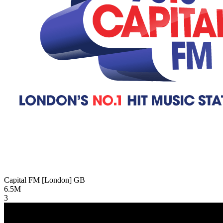
Capital FM [London]
GB
6.5M
3