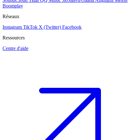
SoundCloud
Tidal
QQ Music
JioSaavn/Gaana
Anghami
Melon
Boomplay
Réseaux
Instagram
TikTok
X (Twitter)
Facebook
Ressources
Centre d'aide