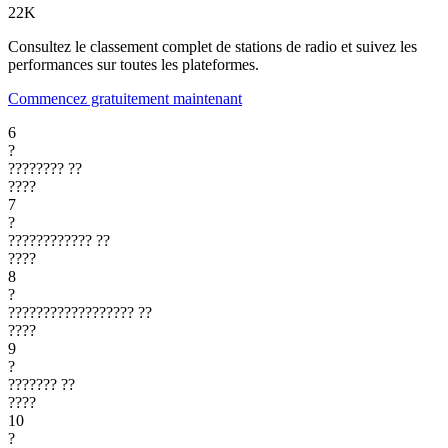
22K
Consultez le classement complet de stations de radio et suivez les
performances sur toutes les plateformes.
Commencez gratuitement maintenant
6
?
????????
??
????
7
?
????????????
??
????
8
?
??????????????????
??
????
9
?
???????
??
????
10
?