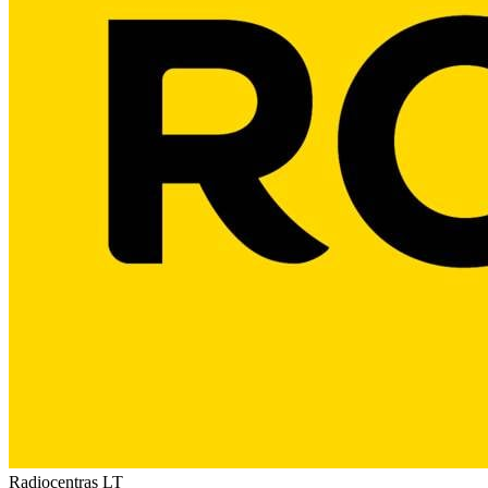
Radiocentras
LT