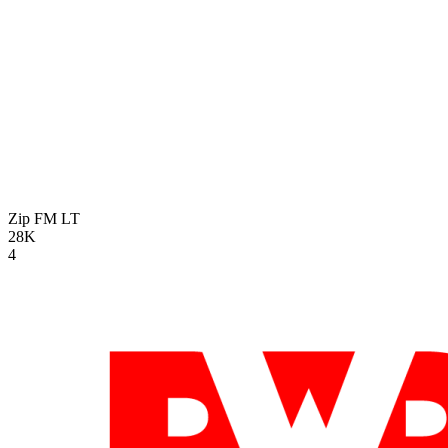
Zip FM
LT
28K
4