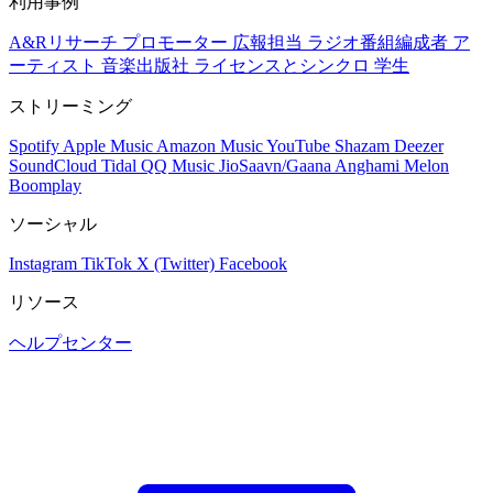
利用事例
A&Rリサーチ
プロモーター
広報担当
ラジオ番組編成者
ア
ーティスト
音楽出版社
ライセンスとシンクロ
学生
ストリーミング
Spotify
Apple Music
Amazon Music
YouTube
Shazam
Deezer
SoundCloud
Tidal
QQ Music
JioSaavn/Gaana
Anghami
Melon
Boomplay
ソーシャル
Instagram
TikTok
X (Twitter)
Facebook
リソース
ヘルプセンター