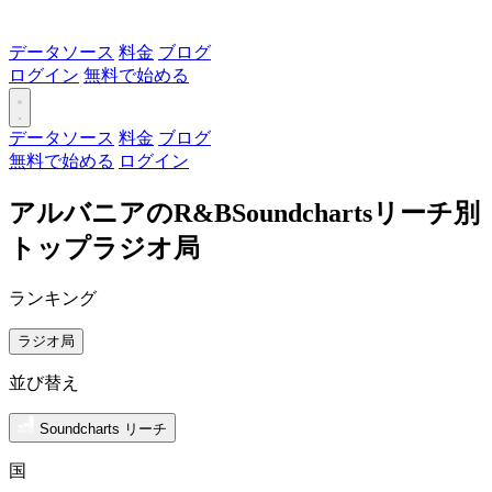
データソース
料金
ブログ
ログイン
無料で始める
データソース
料金
ブログ
無料で始める
ログイン
アルバニアのR&BSoundchartsリーチ別
トップラジオ局
ランキング
ラジオ局
並び替え
Soundcharts リーチ
国