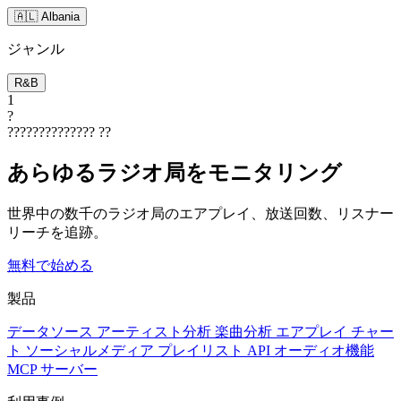
🇦🇱 Albania
ジャンル
R&B
1
?
??????????????
??
あらゆるラジオ局をモニタリング
世界中の数千のラジオ局のエアプレイ、放送回数、リスナー
リーチを追跡。
無料で始める
製品
データソース
アーティスト分析
楽曲分析
エアプレイ
チャー
ト
ソーシャルメディア
プレイリスト
API
オーディオ機能
MCP サーバー