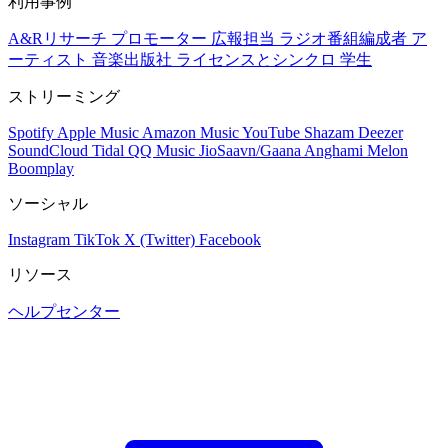
利用事例
A&Rリサーチ
プロモーター
広報担当
ラジオ番組編成者
ア
ーティスト
音楽出版社
ライセンスとシンクロ
学生
ストリーミング
Spotify
Apple Music
Amazon Music
YouTube
Shazam
Deezer
SoundCloud
Tidal
QQ Music
JioSaavn/Gaana
Anghami
Melon
Boomplay
ソーシャル
Instagram
TikTok
X (Twitter)
Facebook
リソース
ヘルプセンター