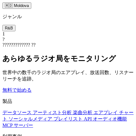
🇲🇩 Moldova
ジャンル
R&B
1
?
?????????????
??
あらゆるラジオ局をモニタリング
世界中の数千のラジオ局のエアプレイ、放送回数、リスナー
リーチを追跡。
無料で始める
製品
データソース
アーティスト分析
楽曲分析
エアプレイ
チャー
ト
ソーシャルメディア
プレイリスト
API
オーディオ機能
MCP サーバー