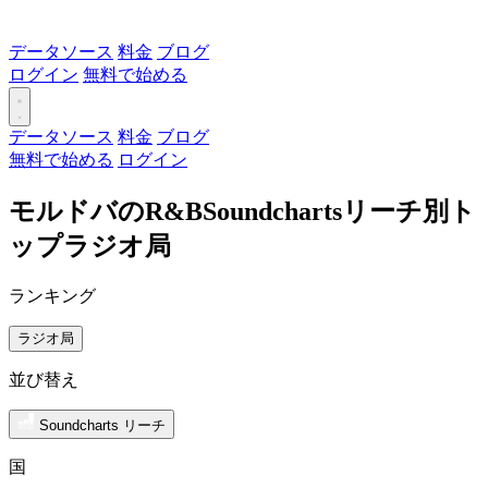
データソース
料金
ブログ
ログイン
無料で始める
データソース
料金
ブログ
無料で始める
ログイン
モルドバのR&BSoundchartsリーチ別ト
ップラジオ局
ランキング
ラジオ局
並び替え
Soundcharts リーチ
国