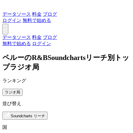
データソース
料金
ブログ
ログイン
無料で始める
データソース
料金
ブログ
無料で始める
ログイン
ペルーのR&BSoundchartsリーチ別トッ
プラジオ局
ランキング
ラジオ局
並び替え
Soundcharts リーチ
国