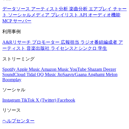
データソース
アーティスト分析
楽曲分析
エアプレイ
チャー
ト
ソーシャルメディア
プレイリスト
API
オーディオ機能
MCP サーバー
利用事例
A&Rリサーチ
プロモーター
広報担当
ラジオ番組編成者
ア
ーティスト
音楽出版社
ライセンスとシンクロ
学生
ストリーミング
Spotify
Apple Music
Amazon Music
YouTube
Shazam
Deezer
SoundCloud
Tidal
QQ Music
JioSaavn/Gaana
Anghami
Melon
Boomplay
ソーシャル
Instagram
TikTok
X (Twitter)
Facebook
リソース
ヘルプセンター