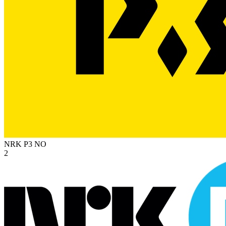
NRK P3
NO
2