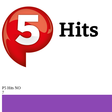
P5 Hits
NO
7