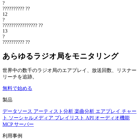
?
??????????
??
12
?
????????????????
??
13
?
??????????
??
あらゆるラジオ局をモニタリング
世界中の数千のラジオ局のエアプレイ、放送回数、リスナー
リーチを追跡。
無料で始める
製品
データソース
アーティスト分析
楽曲分析
エアプレイ
チャー
ト
ソーシャルメディア
プレイリスト
API
オーディオ機能
MCP サーバー
利用事例