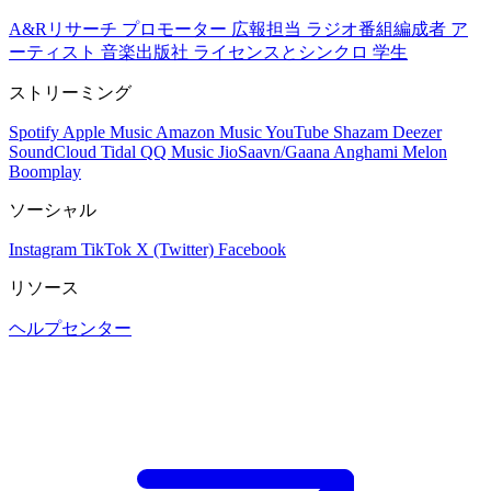
A&Rリサーチ
プロモーター
広報担当
ラジオ番組編成者
ア
ーティスト
音楽出版社
ライセンスとシンクロ
学生
ストリーミング
Spotify
Apple Music
Amazon Music
YouTube
Shazam
Deezer
SoundCloud
Tidal
QQ Music
JioSaavn/Gaana
Anghami
Melon
Boomplay
ソーシャル
Instagram
TikTok
X (Twitter)
Facebook
リソース
ヘルプセンター