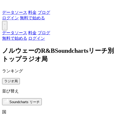
データソース
料金
ブログ
ログイン
無料で始める
データソース
料金
ブログ
無料で始める
ログイン
ノルウェーのR&BSoundchartsリーチ別
トップラジオ局
ランキング
ラジオ局
並び替え
Soundcharts リーチ
国