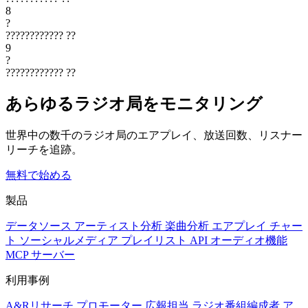
8
?
????????????
??
9
?
????????????
??
あらゆるラジオ局をモニタリング
世界中の数千のラジオ局のエアプレイ、放送回数、リスナー
リーチを追跡。
無料で始める
製品
データソース
アーティスト分析
楽曲分析
エアプレイ
チャー
ト
ソーシャルメディア
プレイリスト
API
オーディオ機能
MCP サーバー
利用事例
A&Rリサーチ
プロモーター
広報担当
ラジオ番組編成者
ア