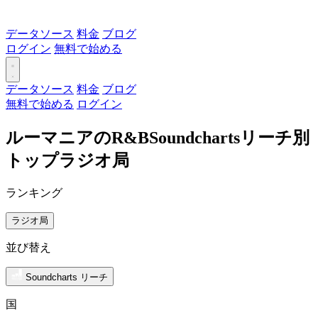
データソース
料金
ブログ
ログイン
無料で始める
データソース
料金
ブログ
無料で始める
ログイン
ルーマニアのR&BSoundchartsリーチ別
トップラジオ局
ランキング
ラジオ局
並び替え
Soundcharts リーチ
国