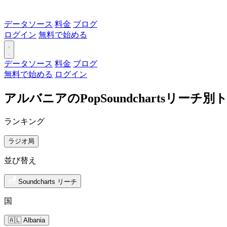
データソース
料金
ブログ
ログイン
無料で始める
データソース
料金
ブログ
無料で始める
ログイン
アルバニアのPopSoundchartsリーチ
ランキング
ラジオ局
並び替え
Soundcharts リーチ
国
🇦🇱 Albania