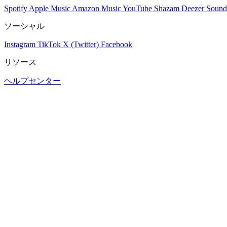
Spotify
Apple Music
Amazon Music
YouTube
Shazam
Deezer
Sound
ソーシャル
Instagram
TikTok
X (Twitter)
Facebook
リソース
ヘルプセンター