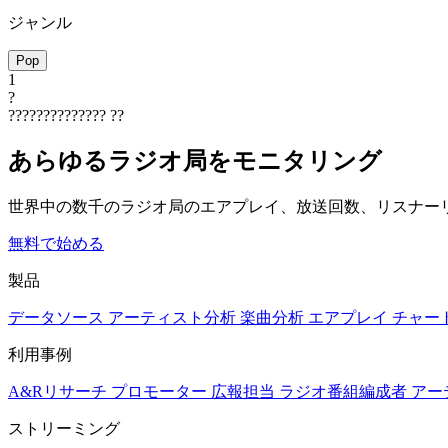
ジャンル
Pop
1
?
??????????????
??
あらゆるラジオ局をモニタリング
世界中の数千のラジオ局のエアプレイ、放送回数、リスナー
無料で始める
製品
データソース
アーティスト分析
楽曲分析
エアプレイ
チャー
利用事例
A&Rリサーチ
プロモーター
広報担当
ラジオ番組編成者
アー
ストリーミング