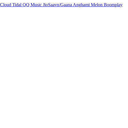
Cloud
Tidal
QQ Music
JioSaavn/Gaana
Anghami
Melon
Boomplay