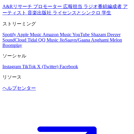
A&Rリサーチ
プロモーター
広報担当
ラジオ番組編成者
ア
ーティスト
音楽出版社
ライセンスとシンクロ
学生
ストリーミング
Spotify
Apple Music
Amazon Music
YouTube
Shazam
Deezer
SoundCloud
Tidal
QQ Music
JioSaavn/Gaana
Anghami
Melon
Boomplay
ソーシャル
Instagram
TikTok
X (Twitter)
Facebook
リソース
ヘルプセンター