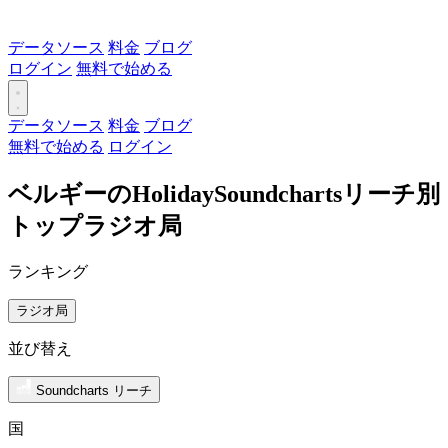
データソース
料金
ブログ
ログイン
無料で始める
データソース
料金
ブログ
無料で始める
ログイン
ベルギーのHolidaySoundchartsリーチ別
トップラジオ局
ランキング
ラジオ局
並び替え
Soundcharts リーチ
国