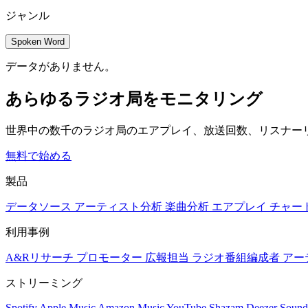
ジャンル
Spoken Word
データがありません。
あらゆるラジオ局をモニタリング
世界中の数千のラジオ局のエアプレイ、放送回数、リスナー
無料で始める
製品
データソース
アーティスト分析
楽曲分析
エアプレイ
チャー
利用事例
A&Rリサーチ
プロモーター
広報担当
ラジオ番組編成者
アー
ストリーミング
Spotify
Apple Music
Amazon Music
YouTube
Shazam
Deezer
Sound