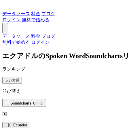
データソース
料金
ブログ
ログイン
無料で始める
データソース
料金
ブログ
無料で始める
ログイン
エクアドルのSpoken WordSoundch
ランキング
ラジオ局
並び替え
Soundcharts リーチ
国
🇪🇨 Ecuador