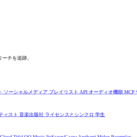
リーチを追跡。
ト
ソーシャルメディア
プレイリスト
API
オーディオ機能
MCP
ティスト
音楽出版社
ライセンスとシンクロ
学生
Cloud
Tidal
QQ Music
JioSaavn/Gaana
Anghami
Melon
Boomplay