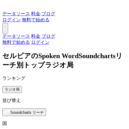
データソース
料金
ブログ
ログイン
無料で始める
データソース
料金
ブログ
無料で始める
ログイン
セルビアのSpoken WordSoundchartsリ
ーチ別トップラジオ局
ランキング
ラジオ局
並び替え
Soundcharts リーチ
国