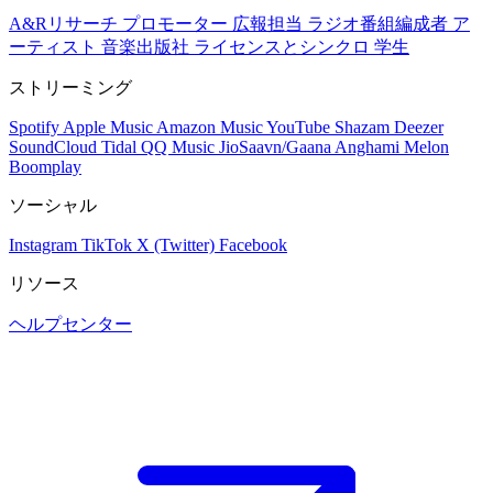
A&Rリサーチ
プロモーター
広報担当
ラジオ番組編成者
ア
ーティスト
音楽出版社
ライセンスとシンクロ
学生
ストリーミング
Spotify
Apple Music
Amazon Music
YouTube
Shazam
Deezer
SoundCloud
Tidal
QQ Music
JioSaavn/Gaana
Anghami
Melon
Boomplay
ソーシャル
Instagram
TikTok
X (Twitter)
Facebook
リソース
ヘルプセンター