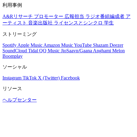
利用事例
A&Rリサーチ
プロモーター
広報担当
ラジオ番組編成者
ア
ーティスト
音楽出版社
ライセンスとシンクロ
学生
ストリーミング
Spotify
Apple Music
Amazon Music
YouTube
Shazam
Deezer
SoundCloud
Tidal
QQ Music
JioSaavn/Gaana
Anghami
Melon
Boomplay
ソーシャル
Instagram
TikTok
X (Twitter)
Facebook
リソース
ヘルプセンター