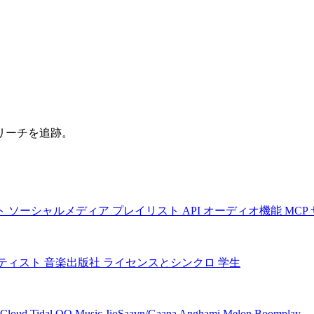
リーチを追跡。
ト
ソーシャルメディア
プレイリスト
API
オーディオ機能
MCP
ティスト
音楽出版社
ライセンスとシンクロ
学生
Cloud
Tidal
QQ Music
JioSaavn/Gaana
Anghami
Melon
Boomplay