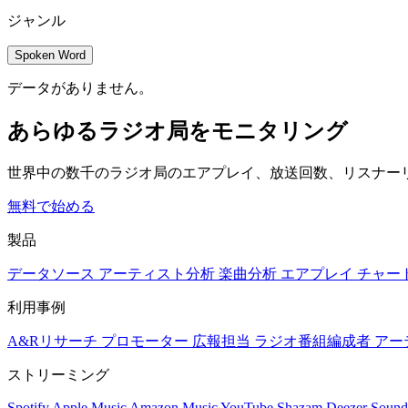
ジャンル
Spoken Word
データがありません。
あらゆるラジオ局をモニタリング
世界中の数千のラジオ局のエアプレイ、放送回数、リスナー
無料で始める
製品
データソース
アーティスト分析
楽曲分析
エアプレイ
チャー
利用事例
A&Rリサーチ
プロモーター
広報担当
ラジオ番組編成者
アー
ストリーミング
Spotify
Apple Music
Amazon Music
YouTube
Shazam
Deezer
Sound