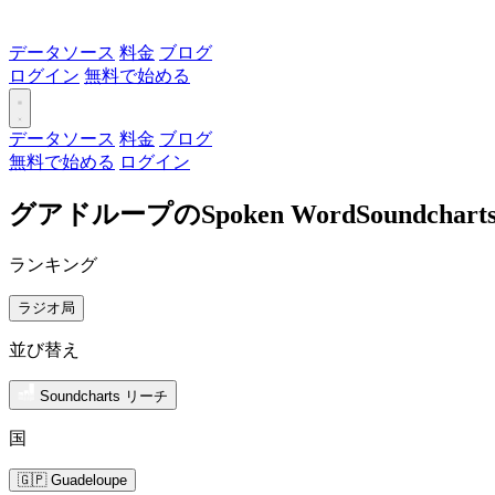
データソース
料金
ブログ
ログイン
無料で始める
データソース
料金
ブログ
無料で始める
ログイン
グアドループのSpoken WordSoundc
ランキング
ラジオ局
並び替え
Soundcharts リーチ
国
🇬🇵 Guadeloupe