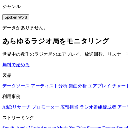
ジャンル
Spoken Word
データがありません。
あらゆるラジオ局をモニタリング
世界中の数千のラジオ局のエアプレイ、放送回数、リスナー
無料で始める
製品
データソース
アーティスト分析
楽曲分析
エアプレイ
チャー
利用事例
A&Rリサーチ
プロモーター
広報担当
ラジオ番組編成者
アー
ストリーミング
Spotify
Apple Music
Amazon Music
YouTube
Shazam
Deezer
Sound