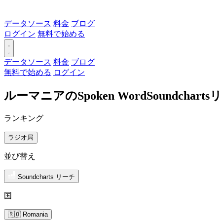
データソース
料金
ブログ
ログイン
無料で始める
データソース
料金
ブログ
無料で始める
ログイン
ルーマニアのSpoken WordSoundch
ランキング
ラジオ局
並び替え
Soundcharts リーチ
国
🇷🇴 Romania