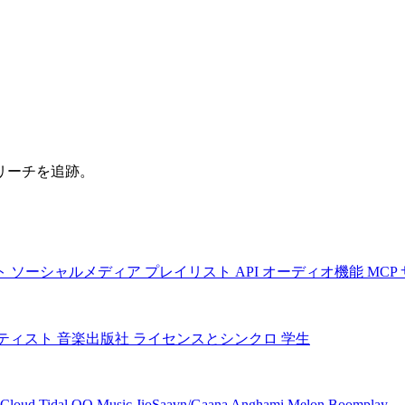
リーチを追跡。
ト
ソーシャルメディア
プレイリスト
API
オーディオ機能
MCP
ティスト
音楽出版社
ライセンスとシンクロ
学生
Cloud
Tidal
QQ Music
JioSaavn/Gaana
Anghami
Melon
Boomplay