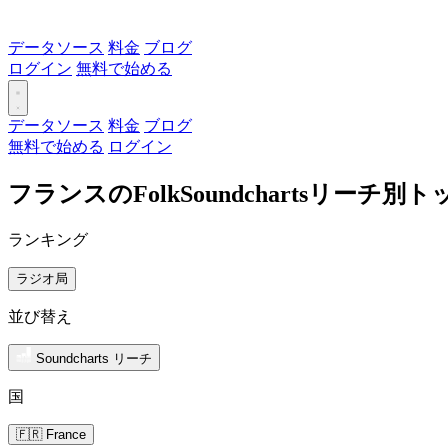
データソース
料金
ブログ
ログイン
無料で始める
データソース
料金
ブログ
無料で始める
ログイン
フランスのFolkSoundchartsリーチ
ランキング
ラジオ局
並び替え
Soundcharts リーチ
国
🇫🇷 France