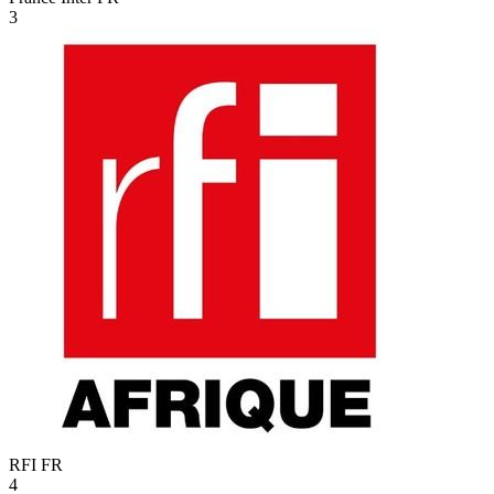
3
RFI
FR
4