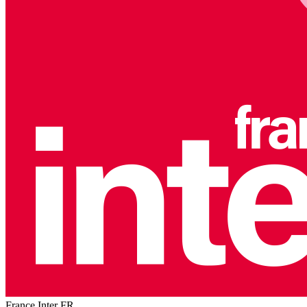
France Inter
FR