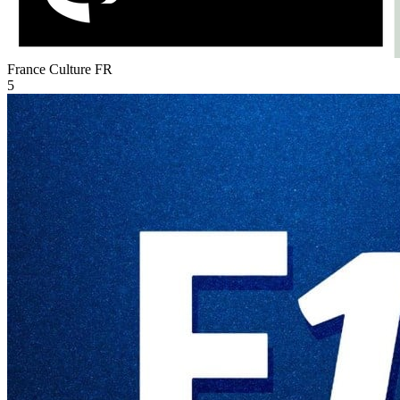
France Culture
FR
5