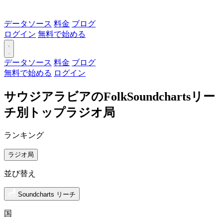
データソース
料金
ブログ
ログイン
無料で始める
データソース
料金
ブログ
無料で始める
ログイン
サウジアラビアのFolkSoundchartsリー
チ別トップラジオ局
ランキング
ラジオ局
並び替え
Soundcharts リーチ
国