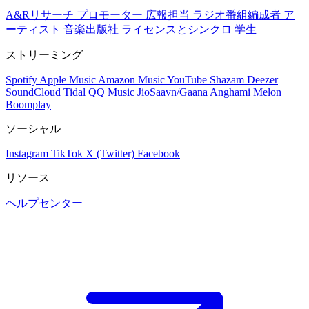
A&Rリサーチ
プロモーター
広報担当
ラジオ番組編成者
ア
ーティスト
音楽出版社
ライセンスとシンクロ
学生
ストリーミング
Spotify
Apple Music
Amazon Music
YouTube
Shazam
Deezer
SoundCloud
Tidal
QQ Music
JioSaavn/Gaana
Anghami
Melon
Boomplay
ソーシャル
Instagram
TikTok
X (Twitter)
Facebook
リソース
ヘルプセンター