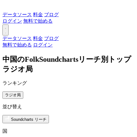
データソース
料金
ブログ
ログイン
無料で始める
データソース
料金
ブログ
無料で始める
ログイン
中国のFolkSoundchartsリーチ別トップ
ラジオ局
ランキング
ラジオ局
並び替え
Soundcharts リーチ
国