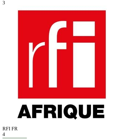
3
RFI
FR
4