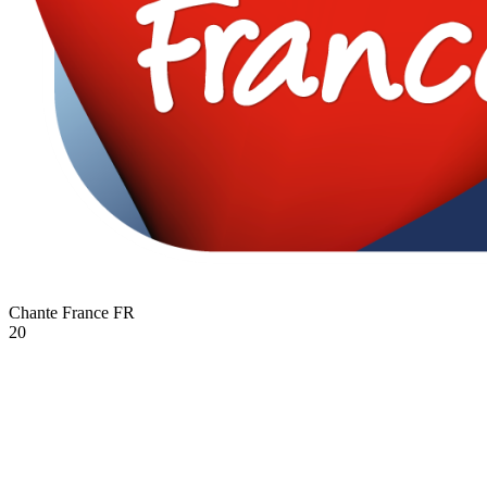
Chante France
FR
20