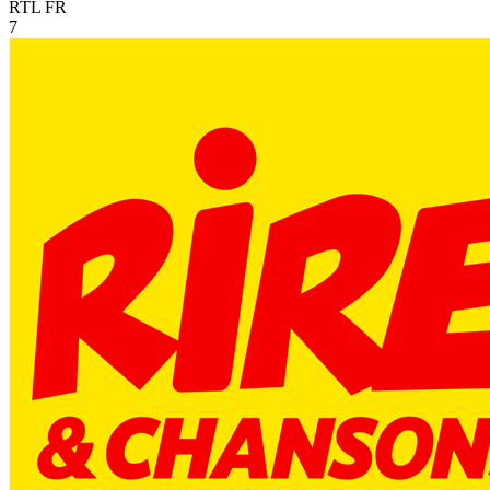
RTL
FR
7