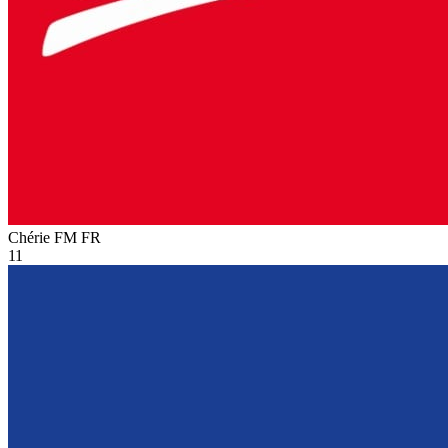
Chérie FM
FR
11