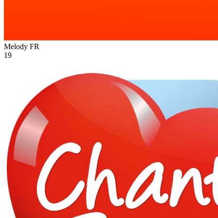
Melody
FR
19