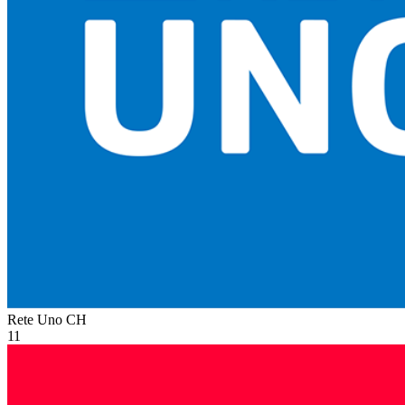
Rete Uno
CH
11