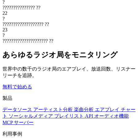
?
???????????????
??
22
?
???????????????????
??
23
?
?????????????????????
??
あらゆるラジオ局をモニタリング
世界中の数千のラジオ局のエアプレイ、放送回数、リスナー
リーチを追跡。
無料で始める
製品
データソース
アーティスト分析
楽曲分析
エアプレイ
チャー
ト
ソーシャルメディア
プレイリスト
API
オーディオ機能
MCP サーバー
利用事例