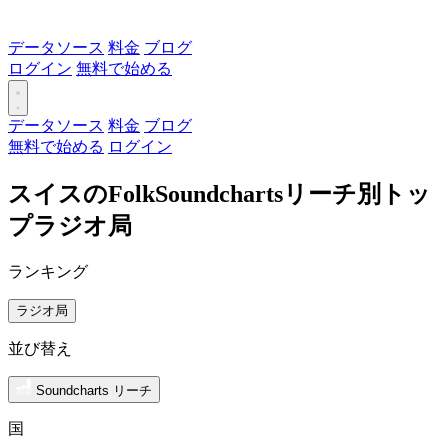
データソース
料金
ブログ
ログイン
無料で始める
データソース
料金
ブログ
無料で始める
ログイン
スイスのFolkSoundchartsリーチ別トッ
プラジオ局
ランキング
ラジオ局
並び替え
Soundcharts リーチ
国