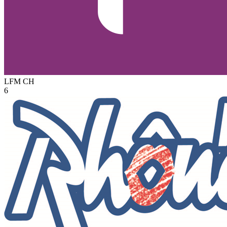
LFM
CH
6