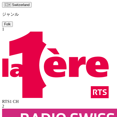
🇨🇭 Switzerland
ジャンル
Folk
1
RTS1
CH
2