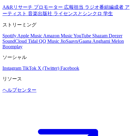
A&Rリサーチ
プロモーター
広報担当
ラジオ番組編成者
ア
ーティスト
音楽出版社
ライセンスとシンクロ
学生
ストリーミング
Spotify
Apple Music
Amazon Music
YouTube
Shazam
Deezer
SoundCloud
Tidal
QQ Music
JioSaavn/Gaana
Anghami
Melon
Boomplay
ソーシャル
Instagram
TikTok
X (Twitter)
Facebook
リソース
ヘルプセンター