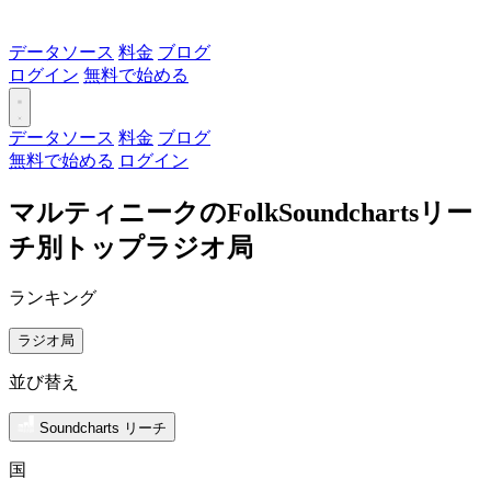
データソース
料金
ブログ
ログイン
無料で始める
データソース
料金
ブログ
無料で始める
ログイン
マルティニークのFolkSoundchartsリー
チ別トップラジオ局
ランキング
ラジオ局
並び替え
Soundcharts リーチ
国