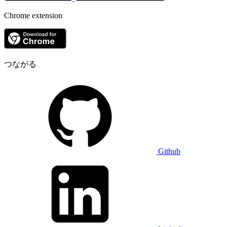
Chrome extension
つながる
Github