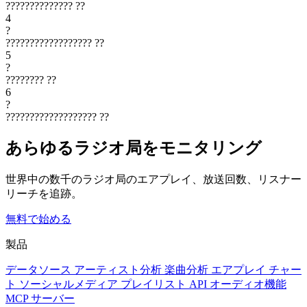
??????????????
??
4
?
??????????????????
??
5
?
????????
??
6
?
???????????????????
??
あらゆるラジオ局をモニタリング
世界中の数千のラジオ局のエアプレイ、放送回数、リスナー
リーチを追跡。
無料で始める
製品
データソース
アーティスト分析
楽曲分析
エアプレイ
チャー
ト
ソーシャルメディア
プレイリスト
API
オーディオ機能
MCP サーバー