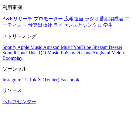
利用事例
A&Rリサーチ
プロモーター
広報担当
ラジオ番組編成者
ア
ーティスト
音楽出版社
ライセンスとシンクロ
学生
ストリーミング
Spotify
Apple Music
Amazon Music
YouTube
Shazam
Deezer
SoundCloud
Tidal
QQ Music
JioSaavn/Gaana
Anghami
Melon
Boomplay
ソーシャル
Instagram
TikTok
X (Twitter)
Facebook
リソース
ヘルプセンター