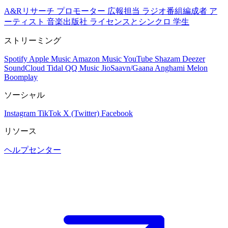
A&Rリサーチ
プロモーター
広報担当
ラジオ番組編成者
ア
ーティスト
音楽出版社
ライセンスとシンクロ
学生
ストリーミング
Spotify
Apple Music
Amazon Music
YouTube
Shazam
Deezer
SoundCloud
Tidal
QQ Music
JioSaavn/Gaana
Anghami
Melon
Boomplay
ソーシャル
Instagram
TikTok
X (Twitter)
Facebook
リソース
ヘルプセンター