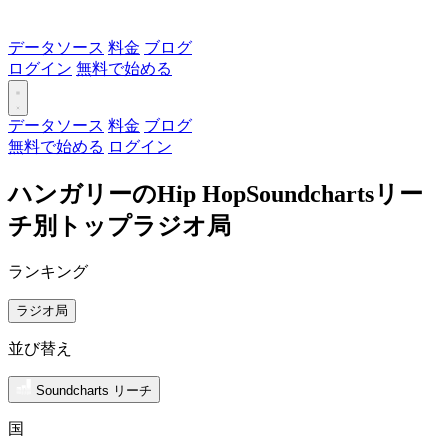
データソース
料金
ブログ
ログイン
無料で始める
データソース
料金
ブログ
無料で始める
ログイン
ハンガリーのHip HopSoundchartsリー
チ別トップラジオ局
ランキング
ラジオ局
並び替え
Soundcharts リーチ
国