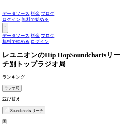
データソース
料金
ブログ
ログイン
無料で始める
データソース
料金
ブログ
無料で始める
ログイン
レユニオンのHip HopSoundchartsリー
チ別トップラジオ局
ランキング
ラジオ局
並び替え
Soundcharts リーチ
国