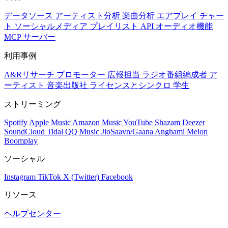
データソース
アーティスト分析
楽曲分析
エアプレイ
チャー
ト
ソーシャルメディア
プレイリスト
API
オーディオ機能
MCP サーバー
利用事例
A&Rリサーチ
プロモーター
広報担当
ラジオ番組編成者
ア
ーティスト
音楽出版社
ライセンスとシンクロ
学生
ストリーミング
Spotify
Apple Music
Amazon Music
YouTube
Shazam
Deezer
SoundCloud
Tidal
QQ Music
JioSaavn/Gaana
Anghami
Melon
Boomplay
ソーシャル
Instagram
TikTok
X (Twitter)
Facebook
リソース
ヘルプセンター