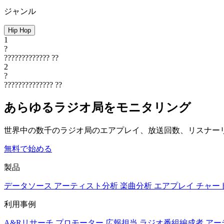
ジャンル
Hip Hop
1
?
?????????????
??
2
?
??????????????
??
あらゆるラジオ局をモニタリング
世界中の数千のラジオ局のエアプレイ、放送回数、リスナー
無料で始める
製品
データソース
アーティスト分析
楽曲分析
エアプレイ
チャー
利用事例
A&Rリサーチ
プロモーター
広報担当
ラジオ番組編成者
アー