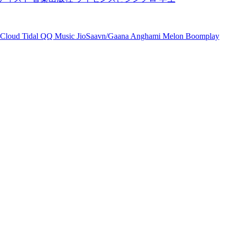
Cloud
Tidal
QQ Music
JioSaavn/Gaana
Anghami
Melon
Boomplay