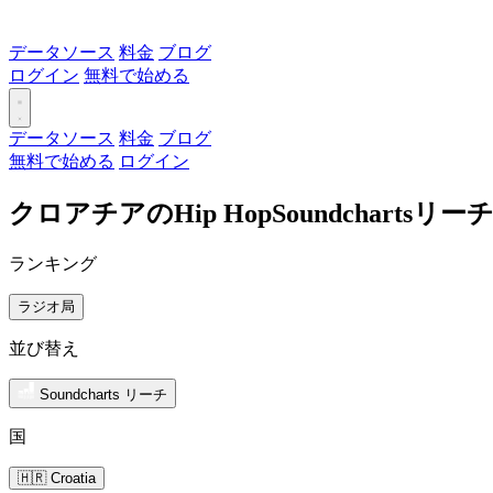
データソース
料金
ブログ
ログイン
無料で始める
データソース
料金
ブログ
無料で始める
ログイン
クロアチアのHip HopSoundcharts
ランキング
ラジオ局
並び替え
Soundcharts リーチ
国
🇭🇷 Croatia