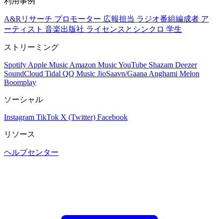
利用事例
A&Rリサーチ
プロモーター
広報担当
ラジオ番組編成者
ア
ーティスト
音楽出版社
ライセンスとシンクロ
学生
ストリーミング
Spotify
Apple Music
Amazon Music
YouTube
Shazam
Deezer
SoundCloud
Tidal
QQ Music
JioSaavn/Gaana
Anghami
Melon
Boomplay
ソーシャル
Instagram
TikTok
X (Twitter)
Facebook
リソース
ヘルプセンター