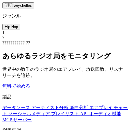
🇸🇨 Seychelles
ジャンル
Hip Hop
1
?
???????????
??
あらゆるラジオ局をモニタリング
世界中の数千のラジオ局のエアプレイ、放送回数、リスナー
リーチを追跡。
無料で始める
製品
データソース
アーティスト分析
楽曲分析
エアプレイ
チャー
ト
ソーシャルメディア
プレイリスト
API
オーディオ機能
MCP サーバー