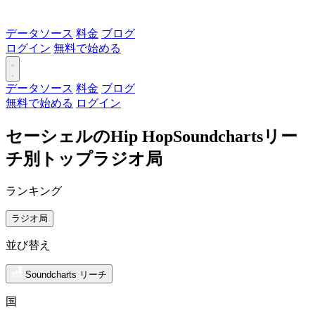
データソース
料金
ブログ
ログイン
無料で始める
データソース
料金
ブログ
無料で始める
ログイン
セーシェルのHip HopSoundchartsリー
チ別トップラジオ局
ランキング
ラジオ局
並び替え
Soundcharts リーチ
国