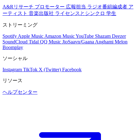
A&Rリサーチ
プロモーター
広報担当
ラジオ番組編成者
ア
ーティスト
音楽出版社
ライセンスとシンクロ
学生
ストリーミング
Spotify
Apple Music
Amazon Music
YouTube
Shazam
Deezer
SoundCloud
Tidal
QQ Music
JioSaavn/Gaana
Anghami
Melon
Boomplay
ソーシャル
Instagram
TikTok
X (Twitter)
Facebook
リソース
ヘルプセンター