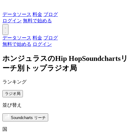
データソース
料金
ブログ
ログイン
無料で始める
データソース
料金
ブログ
無料で始める
ログイン
ホンジュラスのHip HopSoundchartsリ
ーチ別トップラジオ局
ランキング
ラジオ局
並び替え
Soundcharts リーチ
国