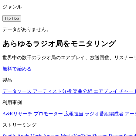
ジャンル
Hip Hop
データがありません。
あらゆるラジオ局をモニタリング
世界中の数千のラジオ局のエアプレイ、放送回数、リスナー
無料で始める
製品
データソース
アーティスト分析
楽曲分析
エアプレイ
チャー
利用事例
A&Rリサーチ
プロモーター
広報担当
ラジオ番組編成者
アー
ストリーミング
Spotify
Apple Music
Amazon Music
YouTube
Shazam
Deezer
Sound