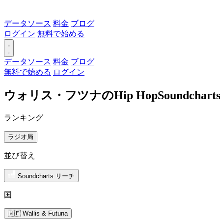
データソース
料金
ブログ
ログイン
無料で始める
データソース
料金
ブログ
無料で始める
ログイン
ウォリス・フツナのHip HopSoundch
ランキング
ラジオ局
並び替え
Soundcharts リーチ
国
🇼🇫 Wallis & Futuna