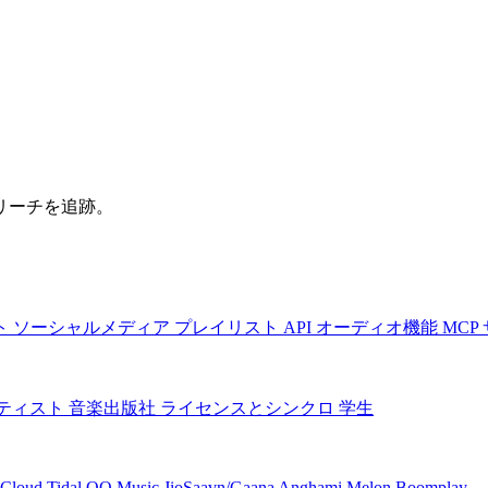
リーチを追跡。
ト
ソーシャルメディア
プレイリスト
API
オーディオ機能
MCP
ティスト
音楽出版社
ライセンスとシンクロ
学生
Cloud
Tidal
QQ Music
JioSaavn/Gaana
Anghami
Melon
Boomplay