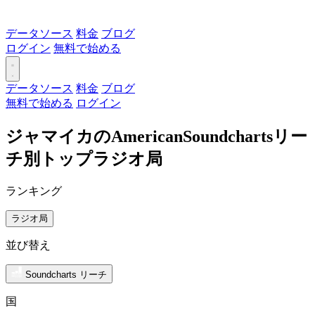
データソース
料金
ブログ
ログイン
無料で始める
データソース
料金
ブログ
無料で始める
ログイン
ジャマイカのAmericanSoundchartsリー
チ別トップラジオ局
ランキング
ラジオ局
並び替え
Soundcharts リーチ
国