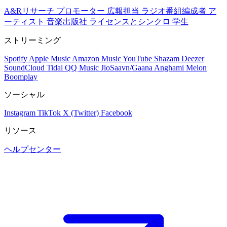
A&Rリサーチ
プロモーター
広報担当
ラジオ番組編成者
ア
ーティスト
音楽出版社
ライセンスとシンクロ
学生
ストリーミング
Spotify
Apple Music
Amazon Music
YouTube
Shazam
Deezer
SoundCloud
Tidal
QQ Music
JioSaavn/Gaana
Anghami
Melon
Boomplay
ソーシャル
Instagram
TikTok
X (Twitter)
Facebook
リソース
ヘルプセンター