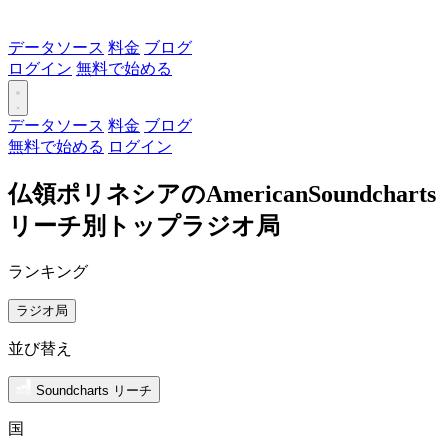
データソース
料金
ブログ
ログイン
無料で始める
データソース
料金
ブログ
無料で始める
ログイン
仏領ポリネシアのAmericanSoundcharts
リーチ別トップラジオ局
ランキング
ラジオ局
並び替え
Soundcharts リーチ
国