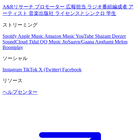
A&Rリサーチ
プロモーター
広報担当
ラジオ番組編成者
ア
ーティスト
音楽出版社
ライセンスとシンクロ
学生
ストリーミング
Spotify
Apple Music
Amazon Music
YouTube
Shazam
Deezer
SoundCloud
Tidal
QQ Music
JioSaavn/Gaana
Anghami
Melon
Boomplay
ソーシャル
Instagram
TikTok
X (Twitter)
Facebook
リソース
ヘルプセンター