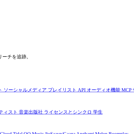
リーチを追跡。
ト
ソーシャルメディア
プレイリスト
API
オーディオ機能
MCP
ティスト
音楽出版社
ライセンスとシンクロ
学生
Cloud
Tidal
QQ Music
JioSaavn/Gaana
Anghami
Melon
Boomplay