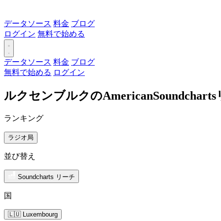
データソース
料金
ブログ
ログイン
無料で始める
データソース
料金
ブログ
無料で始める
ログイン
ルクセンブルクのAmericanSoundch
ランキング
ラジオ局
並び替え
Soundcharts リーチ
国
🇱🇺 Luxembourg