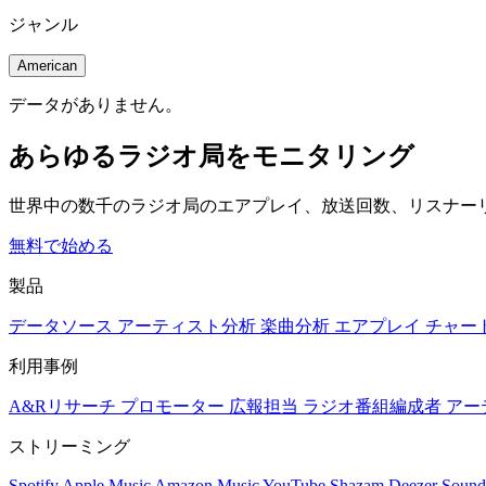
ジャンル
American
データがありません。
あらゆるラジオ局をモニタリング
世界中の数千のラジオ局のエアプレイ、放送回数、リスナー
無料で始める
製品
データソース
アーティスト分析
楽曲分析
エアプレイ
チャー
利用事例
A&Rリサーチ
プロモーター
広報担当
ラジオ番組編成者
アー
ストリーミング
Spotify
Apple Music
Amazon Music
YouTube
Shazam
Deezer
Sound