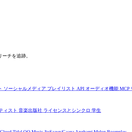
リーチを追跡。
ト
ソーシャルメディア
プレイリスト
API
オーディオ機能
MCP
ティスト
音楽出版社
ライセンスとシンクロ
学生
Cloud
Tidal
QQ Music
JioSaavn/Gaana
Anghami
Melon
Boomplay