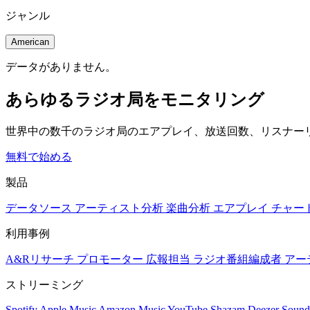
ジャンル
American
データがありません。
あらゆるラジオ局をモニタリング
世界中の数千のラジオ局のエアプレイ、放送回数、リスナー
無料で始める
製品
データソース
アーティスト分析
楽曲分析
エアプレイ
チャー
利用事例
A&Rリサーチ
プロモーター
広報担当
ラジオ番組編成者
アー
ストリーミング
Spotify
Apple Music
Amazon Music
YouTube
Shazam
Deezer
Sound