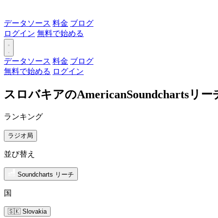
データソース
料金
ブログ
ログイン
無料で始める
データソース
料金
ブログ
無料で始める
ログイン
スロバキアのAmericanSoundchart
ランキング
ラジオ局
並び替え
Soundcharts リーチ
国
🇸🇰 Slovakia