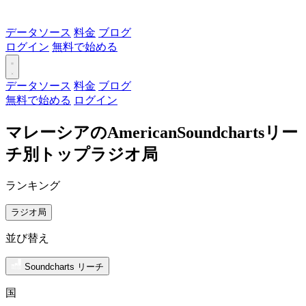
データソース
料金
ブログ
ログイン
無料で始める
データソース
料金
ブログ
無料で始める
ログイン
マレーシアのAmericanSoundchartsリー
チ別トップラジオ局
ランキング
ラジオ局
並び替え
Soundcharts リーチ
国