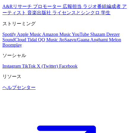
A&Rリサーチ
プロモーター
広報担当
ラジオ番組編成者
ア
ーティスト
音楽出版社
ライセンスとシンクロ
学生
ストリーミング
Spotify
Apple Music
Amazon Music
YouTube
Shazam
Deezer
SoundCloud
Tidal
QQ Music
JioSaavn/Gaana
Anghami
Melon
Boomplay
ソーシャル
Instagram
TikTok
X (Twitter)
Facebook
リソース
ヘルプセンター