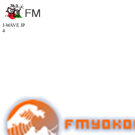
J-WAVE
JP
4