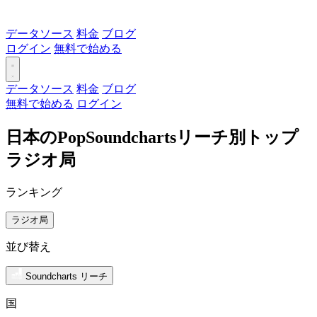
データソース
料金
ブログ
ログイン
無料で始める
データソース
料金
ブログ
無料で始める
ログイン
日本のPopSoundchartsリーチ別トップ
ラジオ局
ランキング
ラジオ局
並び替え
Soundcharts リーチ
国