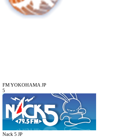
FM YOKOHAMA
JP
5
Nack 5
JP