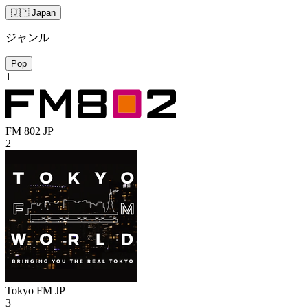
🇯🇵 Japan
ジャンル
Pop
1
FM 802
JP
2
Tokyo FM
JP
3