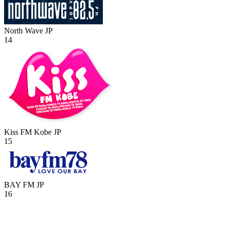
North Wave
JP
14
Kiss FM Kobe
JP
15
BAY FM
JP
16