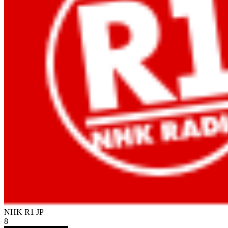
NHK R1
JP
8