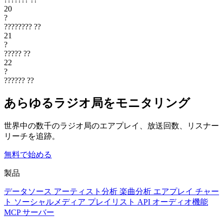
20
?
????????
??
21
?
?????
??
22
?
??????
??
あらゆるラジオ局をモニタリング
世界中の数千のラジオ局のエアプレイ、放送回数、リスナー
リーチを追跡。
無料で始める
製品
データソース
アーティスト分析
楽曲分析
エアプレイ
チャー
ト
ソーシャルメディア
プレイリスト
API
オーディオ機能
MCP サーバー