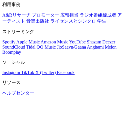
利用事例
A&Rリサーチ
プロモーター
広報担当
ラジオ番組編成者
ア
ーティスト
音楽出版社
ライセンスとシンクロ
学生
ストリーミング
Spotify
Apple Music
Amazon Music
YouTube
Shazam
Deezer
SoundCloud
Tidal
QQ Music
JioSaavn/Gaana
Anghami
Melon
Boomplay
ソーシャル
Instagram
TikTok
X (Twitter)
Facebook
リソース
ヘルプセンター