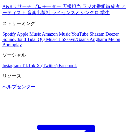
A&Rリサーチ
プロモーター
広報担当
ラジオ番組編成者
ア
ーティスト
音楽出版社
ライセンスとシンクロ
学生
ストリーミング
Spotify
Apple Music
Amazon Music
YouTube
Shazam
Deezer
SoundCloud
Tidal
QQ Music
JioSaavn/Gaana
Anghami
Melon
Boomplay
ソーシャル
Instagram
TikTok
X (Twitter)
Facebook
リソース
ヘルプセンター