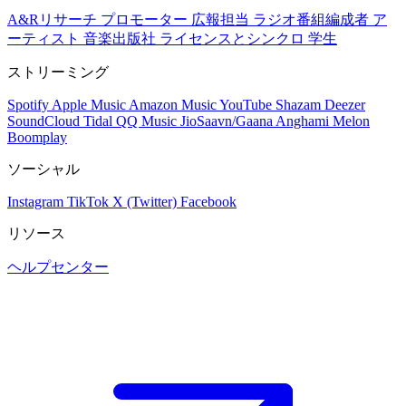
A&Rリサーチ
プロモーター
広報担当
ラジオ番組編成者
ア
ーティスト
音楽出版社
ライセンスとシンクロ
学生
ストリーミング
Spotify
Apple Music
Amazon Music
YouTube
Shazam
Deezer
SoundCloud
Tidal
QQ Music
JioSaavn/Gaana
Anghami
Melon
Boomplay
ソーシャル
Instagram
TikTok
X (Twitter)
Facebook
リソース
ヘルプセンター