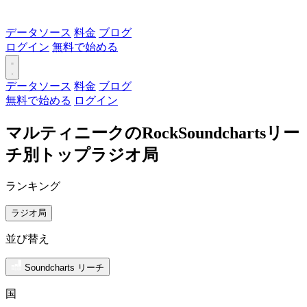
データソース
料金
ブログ
ログイン
無料で始める
データソース
料金
ブログ
無料で始める
ログイン
マルティニークのRockSoundchartsリー
チ別トップラジオ局
ランキング
ラジオ局
並び替え
Soundcharts リーチ
国