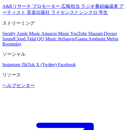
A&Rリサーチ
プロモーター
広報担当
ラジオ番組編成者
ア
ーティスト
音楽出版社
ライセンスとシンクロ
学生
ストリーミング
Spotify
Apple Music
Amazon Music
YouTube
Shazam
Deezer
SoundCloud
Tidal
QQ Music
JioSaavn/Gaana
Anghami
Melon
Boomplay
ソーシャル
Instagram
TikTok
X (Twitter)
Facebook
リソース
ヘルプセンター