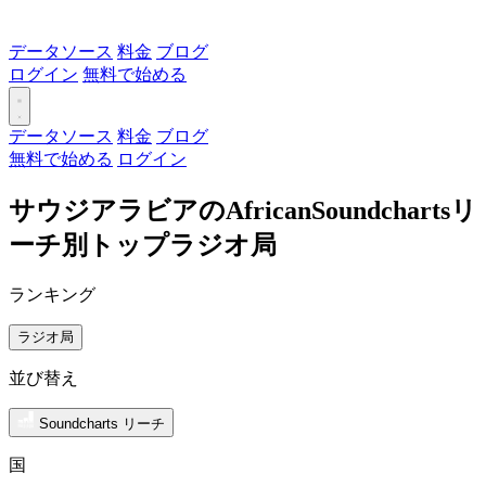
データソース
料金
ブログ
ログイン
無料で始める
データソース
料金
ブログ
無料で始める
ログイン
サウジアラビアのAfricanSoundchartsリ
ーチ別トップラジオ局
ランキング
ラジオ局
並び替え
Soundcharts リーチ
国