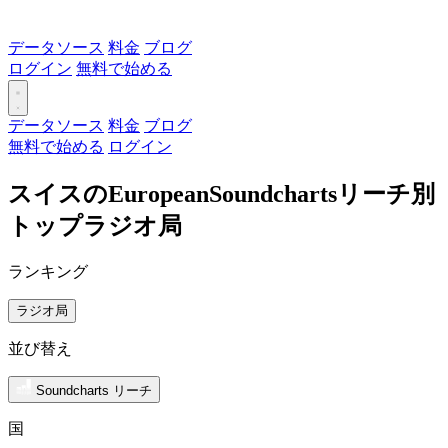
データソース
料金
ブログ
ログイン
無料で始める
データソース
料金
ブログ
無料で始める
ログイン
スイスのEuropeanSoundchartsリーチ別
トップラジオ局
ランキング
ラジオ局
並び替え
Soundcharts リーチ
国