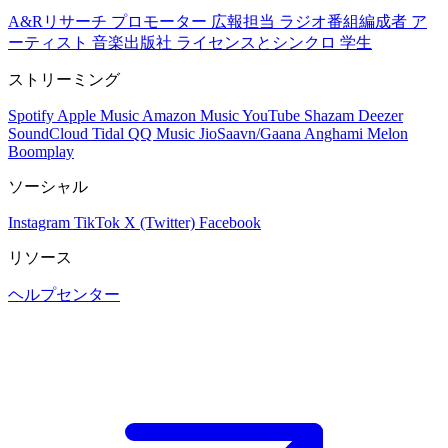
A&Rリサーチ
プロモーター
広報担当
ラジオ番組編成者
ア
ーティスト
音楽出版社
ライセンスとシンクロ
学生
ストリーミング
Spotify
Apple Music
Amazon Music
YouTube
Shazam
Deezer
SoundCloud
Tidal
QQ Music
JioSaavn/Gaana
Anghami
Melon
Boomplay
ソーシャル
Instagram
TikTok
X (Twitter)
Facebook
リソース
ヘルプセンター