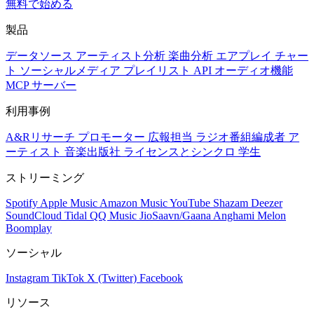
無料で始める
製品
データソース
アーティスト分析
楽曲分析
エアプレイ
チャー
ト
ソーシャルメディア
プレイリスト
API
オーディオ機能
MCP サーバー
利用事例
A&Rリサーチ
プロモーター
広報担当
ラジオ番組編成者
ア
ーティスト
音楽出版社
ライセンスとシンクロ
学生
ストリーミング
Spotify
Apple Music
Amazon Music
YouTube
Shazam
Deezer
SoundCloud
Tidal
QQ Music
JioSaavn/Gaana
Anghami
Melon
Boomplay
ソーシャル
Instagram
TikTok
X (Twitter)
Facebook
リソース