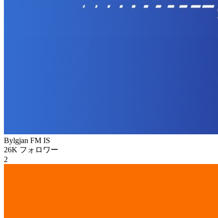
Bylgjan FM
IS
26K
フォロワー
2