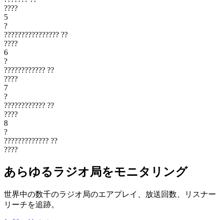
????
5
?
????????????????
??
????
6
?
????????????
??
????
7
?
????????????
??
????
8
?
?????????????
??
????
あらゆるラジオ局をモニタリング
世界中の数千のラジオ局のエアプレイ、放送回数、リスナー
リーチを追跡。