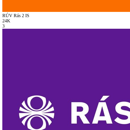
RÚV Rás 2
IS
24K
3